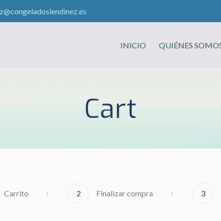
ez@congeladoslendinez.es
INICIO
QUIÉNES SOMO
Cart
Carrito
2
Finalizar compra
3