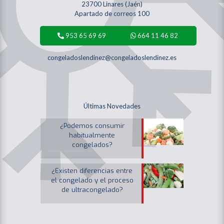
23700 Linares (Jaén)
Apartado de correos 100
953 65 69 69
664 11 46 82
congeladoslendinez@congeladoslendinez.es
Últimas Novedades
¿Podemos consumir
habitualmente
congelados?
¿Existen diferencias entre
el congelado y el proceso
de ultracongelado?