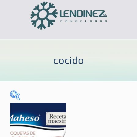
cocido
Sin categorizar
(0)
CELIACOS
(3)
HOGAR
(185)