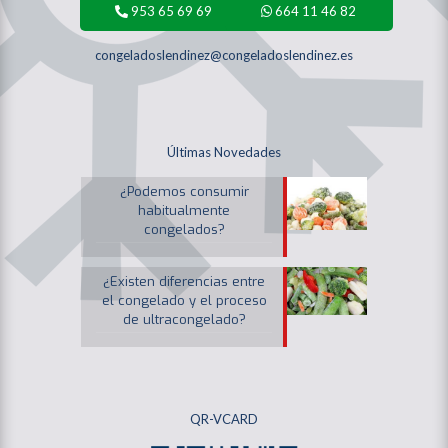
953 65 69 69
664 11 46 82
congeladoslendinez@congeladoslendinez.es
Últimas Novedades
¿Podemos consumir
habitualmente
congelados?
¿Existen diferencias entre
el congelado y el proceso
de ultracongelado?
QR-VCARD