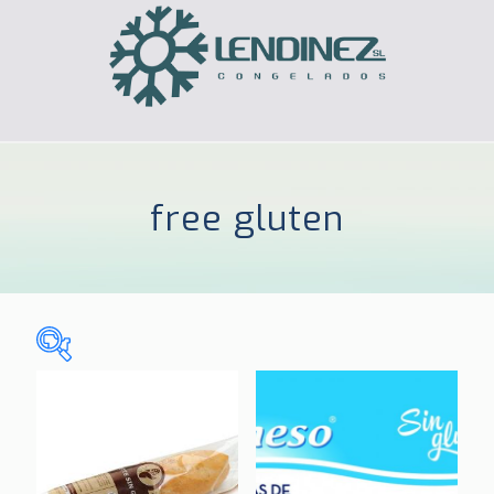
free gluten
Sin categorizar
(0)
CELIACOS
(3)
HOGAR
(185)