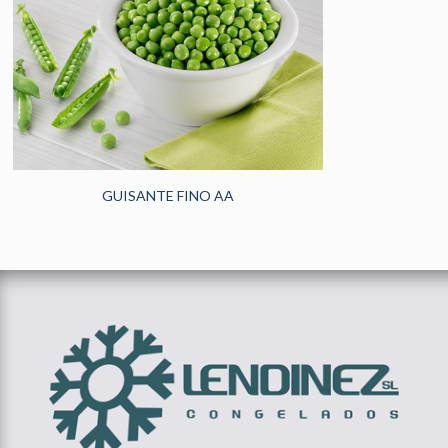
HOGAR
(185)
HORECA
(242)
PANADERÍA Y
PASTELERÍA
(48)
NOVEDADES
(13)
GUISANTE FINO AA