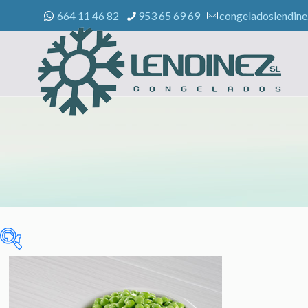
664 11 46 82
953 65 69 69
congeladoslendin
Sin categorizar
(0)
CELIACOS
(3)