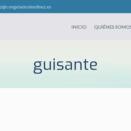
ez@congeladoslendinez.es
INICIO
QUIÉNES SOMO
guisante