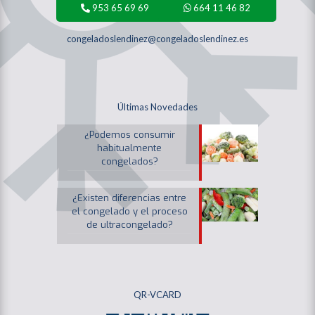
953 65 69 69
664 11 46 82
congeladoslendinez@congeladoslendinez.es
Últimas Novedades
¿Podemos consumir
habitualmente
congelados?
¿Existen diferencias entre
el congelado y el proceso
de ultracongelado?
QR-VCARD