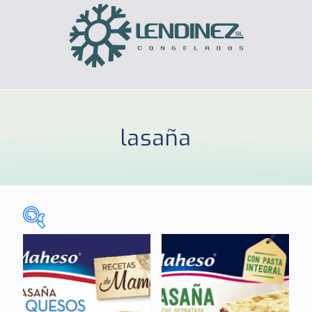
lasaña
Sin categorizar
(0)
CELIACOS
(3)
HOGAR
(185)