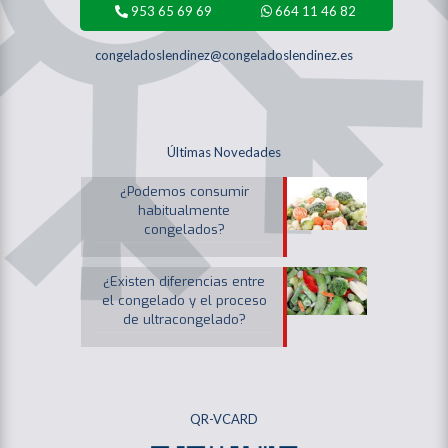
953 65 69 69
664 11 46 82
congeladoslendinez@congeladoslendinez.es
Últimas Novedades
¿Podemos consumir
habitualmente
congelados?
¿Existen diferencias entre
el congelado y el proceso
de ultracongelado?
QR-VCARD