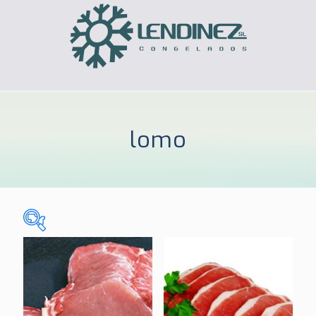
lomo
Sin categorizar
(0)
CELIACOS
(3)
HOGAR
(185)