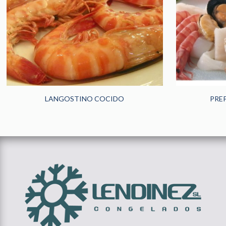
HOGAR
(185)
HORECA
(242)
PANADERÍA Y
PASTELERÍA
(48)
NOVEDADES
(13)
LANGOSTINO COCIDO
PRE