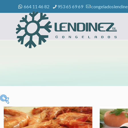
664 11 46 82
953 65 69 69
congeladoslendin
Sin categorizar
(0)
CELIACOS
(3)