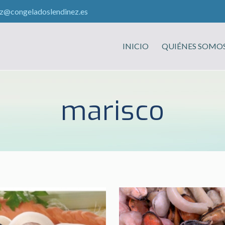
ez@congeladoslendinez.es
INICIO
QUIÉNES SOMO
marisco