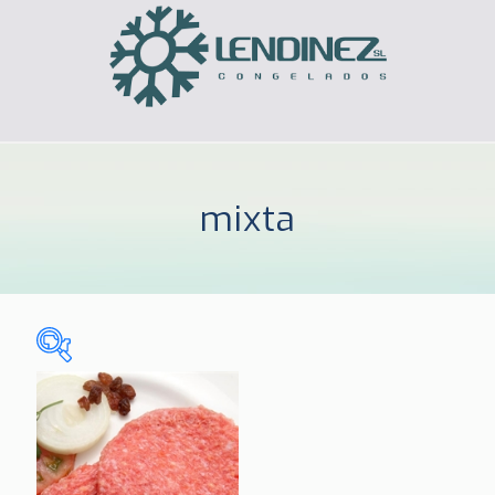
mixta
Sin categorizar
(0)
CELIACOS
(3)
HOGAR
(185)