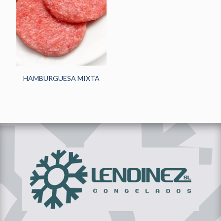
HORECA
(242)
PANADERÍA Y
PASTELERÍA
(48)
NOVEDADES
(13)
HAMBURGUESA MIXTA