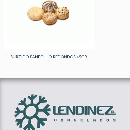
HOGAR
(185)
HORECA
(242)
PANADERÍA Y
PASTELERÍA
(48)
NOVEDADES
(13)
SURTIDO PANECILLO REDONDOS 45GR