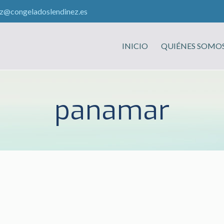
ez@congeladoslendinez.es
INICIO
QUIÉNES SOMO
panamar