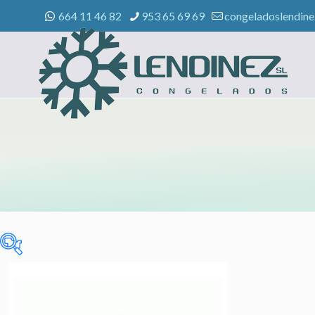
664 11 46 82
953 65 69 69
congeladoslendin
Sin categorizar
(0)
CELIACOS
(3)