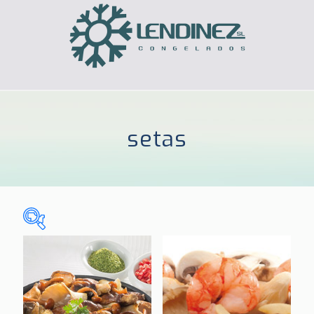
setas
Sin categorizar
(0)
CELIACOS
(3)
HOGAR
(185)