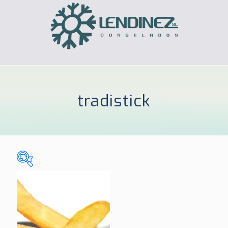
tradistick
Sin categorizar
(0)
CELIACOS
(3)
HOGAR
(185)