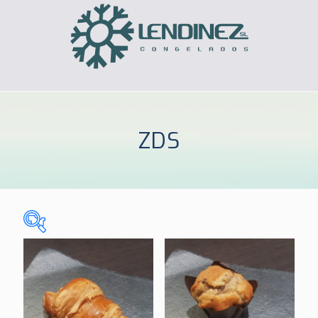
ZDS
Sin categorizar
(0)
CELIACOS
(3)
HOGAR
(185)