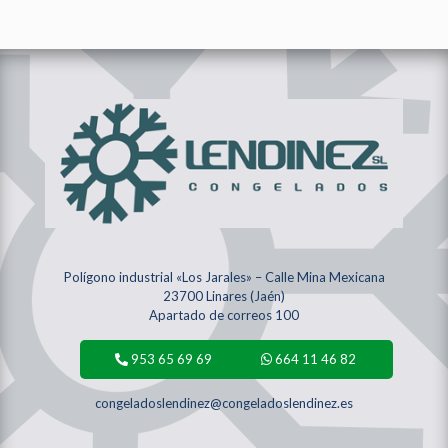
Polígono industrial «Los Jarales» – Calle Mina Mexicana
23700 Linares (Jaén)
Apartado de correos 100
953 65 69 69
664 11 46 82
congeladoslendinez@congeladoslendinez.es