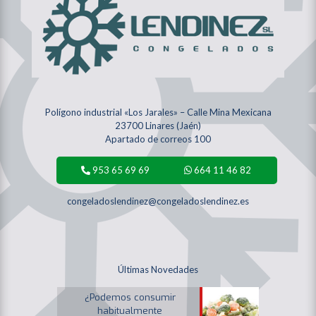
Polígono industrial «Los Jarales» – Calle Mina Mexicana
23700 Linares (Jaén)
Apartado de correos 100
953 65 69 69
664 11 46 82
congeladoslendinez@congeladoslendinez.es
Últimas Novedades
¿Podemos consumir
habitualmente