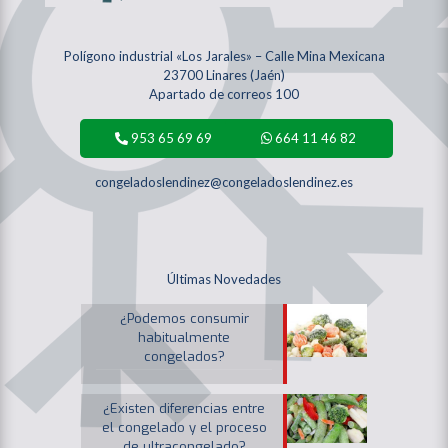
Polígono industrial «Los Jarales» – Calle Mina Mexicana
23700 Linares (Jaén)
Apartado de correos 100
953 65 69 69
664 11 46 82
congeladoslendinez@congeladoslendinez.es
Últimas Novedades
¿Podemos consumir
habitualmente
congelados?
¿Existen diferencias entre
el congelado y el proceso
de ultracongelado?