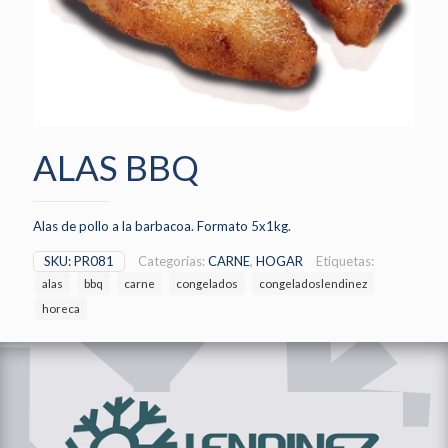
ALAS BBQ
Alas de pollo a la barbacoa. Formato 5x1kg.
SKU:
PR081
Categorías:
CARNE
,
HOGAR
Etiquetas:
alas
bbq
carne
congelados
congeladoslendinez
horeca