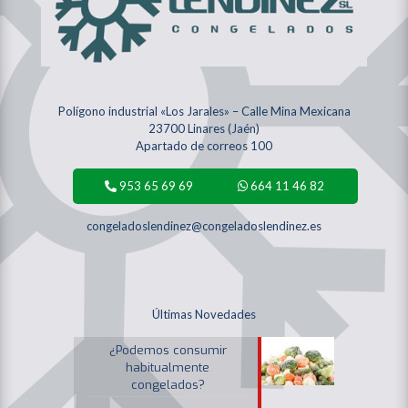
Polígono industrial «Los Jarales» – Calle Mina Mexicana
23700 Linares (Jaén)
Apartado de correos 100
953 65 69 69
664 11 46 82
congeladoslendinez@congeladoslendinez.es
Últimas Novedades
¿Podemos consumir
habitualmente
congelados?