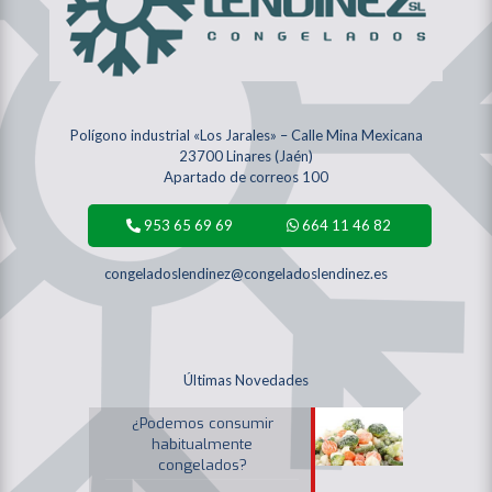
Polígono industrial «Los Jarales» – Calle Mina Mexicana
23700 Linares (Jaén)
Apartado de correos 100
953 65 69 69
664 11 46 82
congeladoslendinez@congeladoslendinez.es
Últimas Novedades
¿Podemos consumir
habitualmente
congelados?