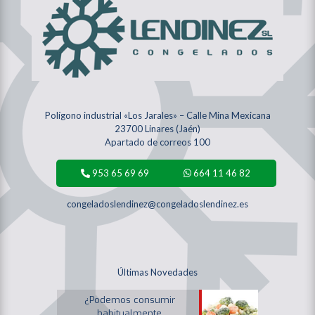
Polígono industrial «Los Jarales» – Calle Mina Mexicana
23700 Linares (Jaén)
Apartado de correos 100
953 65 69 69
664 11 46 82
congeladoslendinez@congeladoslendinez.es
Últimas Novedades
¿Podemos consumir
habitualmente