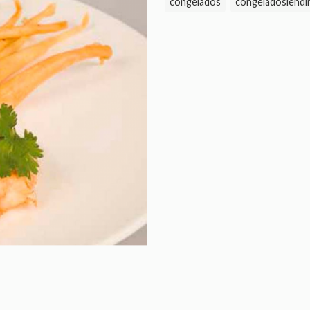
congelados
congeladoslendi