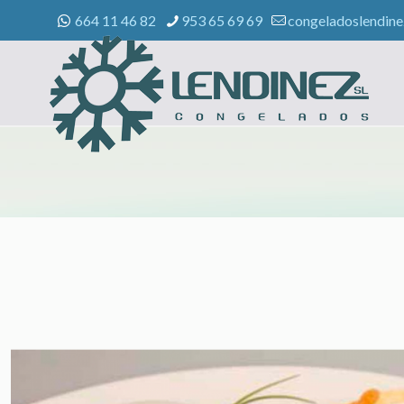
664 11 46 82
953 65 69 69
congeladoslendin