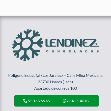
Polígono industrial «Los Jarales» – Calle Mina Mexicana
23700 Linares (Jaén)
Apartado de correos 100
953 65 69 69
664 11 46 82