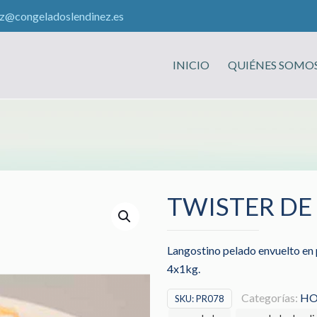
ez@congeladoslendinez.es
INICIO
QUIÉNES SOMO
TWISTER DE
Langostino pelado envuelto en 
4x1kg.
Categorías:
HO
SKU:
PR078