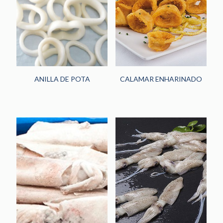
HORECA
(242)
PANADERÍA Y
PASTELERÍA
(48)
NOVEDADES
(13)
ANILLA DE POTA
CALAMAR ENHARINADO