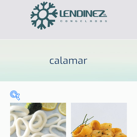
calamar
Sin categorizar
(0)
CELIACOS
(3)
HOGAR
(185)