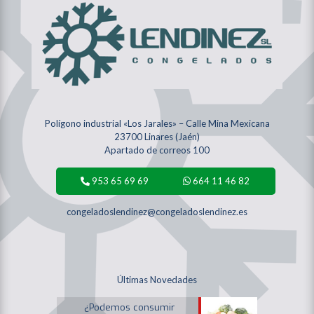
Polígono industrial «Los Jarales» – Calle Mina Mexicana
23700 Linares (Jaén)
Apartado de correos 100
953 65 69 69
664 11 46 82
congeladoslendinez@congeladoslendinez.es
Últimas Novedades
¿Podemos consumir