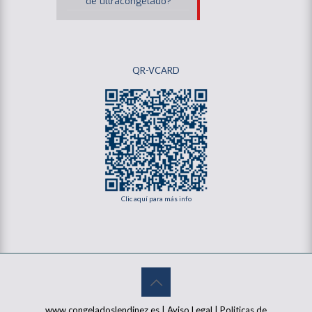
de ultracongelado?
QR-VCARD
Clic aquí para más info
www.congeladoslendinez.es |
Aviso Legal
|
Politicas de