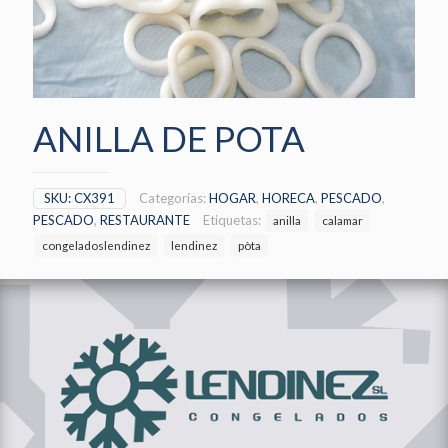
ANILLA DE POTA
SKU:
CX391
Categorías:
HOGAR
,
HORECA
,
PESCADO
,
PESCADO
,
RESTAURANTE
Etiquetas:
anilla
calamar
congeladoslendinez
lendinez
pòta