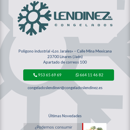
Polígono industrial «Los Jarales» – Calle Mina Mexicana
23700 Linares (Jaén)
Apartado de correos 100
953 65 69 69
664 11 46 82
congeladoslendinez@congeladoslendinez.es
Últimas Novedades
¿Podemos consumir