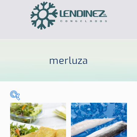
merluza
Sin categorizar
(0)
CELIACOS
(3)
HOGAR
(185)