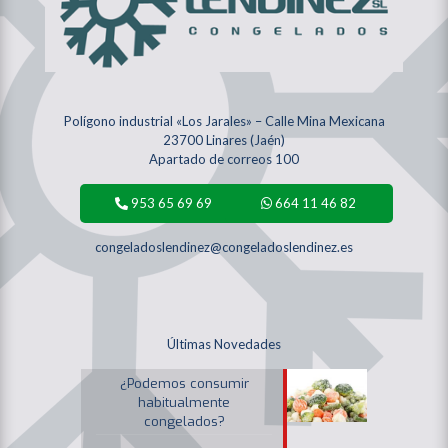
Polígono industrial «Los Jarales» – Calle Mina Mexicana
23700 Linares (Jaén)
Apartado de correos 100
953 65 69 69
664 11 46 82
congeladoslendinez@congeladoslendinez.es
Últimas Novedades
¿Podemos consumir
habitualmente
congelados?