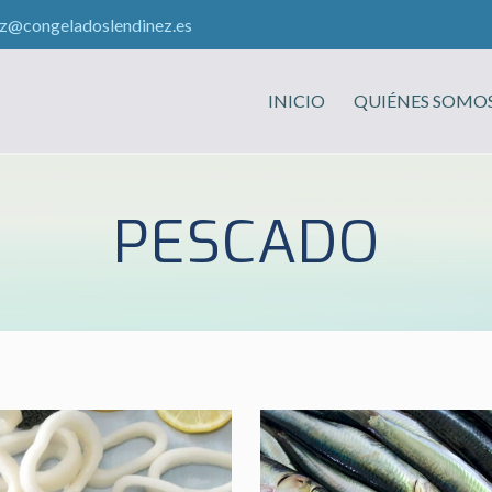
ez@congeladoslendinez.es
INICIO
QUIÉNES SOMO
PESCADO