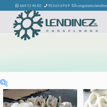
664 11 46 82
953 65 69 69
congeladoslendin