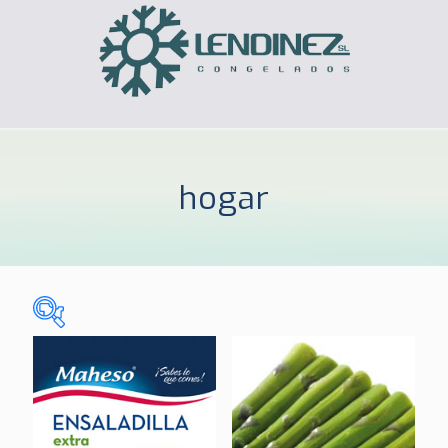
hogar
Sin categorizar
(0)
CELIACOS
(3)
HOGAR
(185)