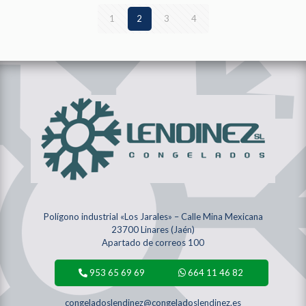
1
2
3
4
Polígono industrial «Los Jarales» – Calle Mina Mexicana
23700 Linares (Jaén)
Apartado de correos 100
953 65 69 69
664 11 46 82
congeladoslendinez@congeladoslendinez.es